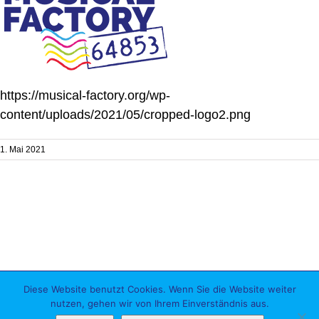
https://musical-factory.org/wp-
content/uploads/2021/05/cropped-logo2.png
1. Mai 2021
Diese Website benutzt Cookies. Wenn Sie die Website weiter
Impressum
Datenschutz
|
nutzen, gehen wir von Ihrem Einverständnis aus.