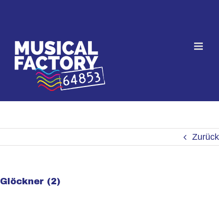
Skip
to
content
Zurück
Glöckner (2)