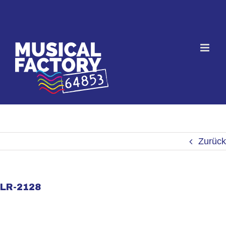
Skip
to
content
Zurück
LR-2128