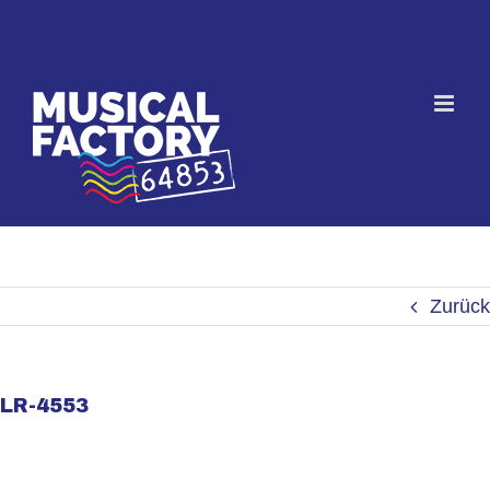
Skip
to
content
Zurück
LR-4553