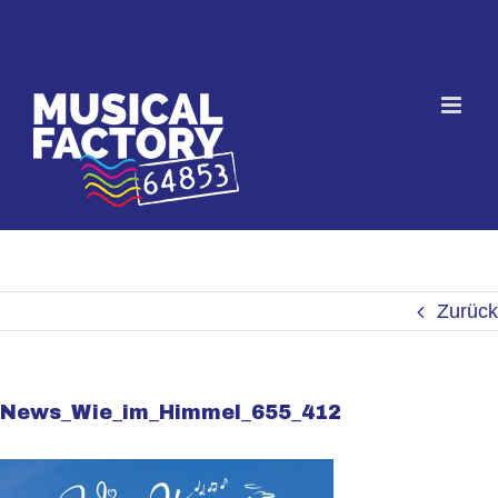
Skip
to
content
Zurück
News_Wie_im_Himmel_655_412