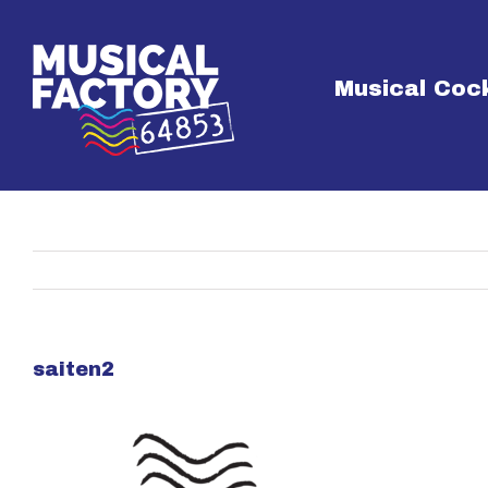
Skip
to
content
Musical Cock
saiten2