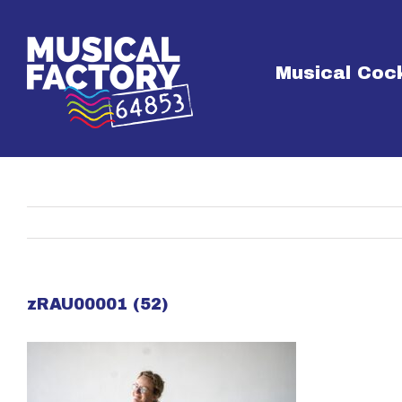
Skip
to
content
Musical Cock
zRAU00001 (52)